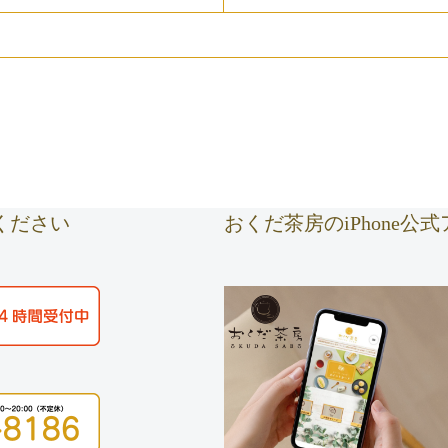
ください
おくだ茶房のiPhone公