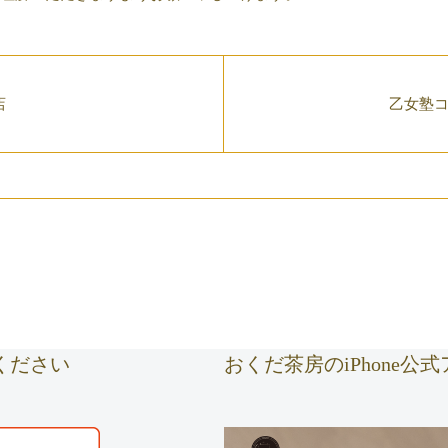
店
乙女塾
ください
おくだ茶房のiPhone公